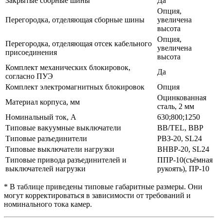
Закрытые сборные шины
Да
Опция,
Перегородка, отделяющая сборные шины
увеличена
высота
Опция,
Перегородка, отделяющая отсек кабельного
увеличена
присоединения
высота
Комплект механических блокировок,
Да
согласно ПУЭ
Комплект электромагнитных блокировок
Опция
Оцинкованная
Материал корпуса, мм
сталь, 2 мм
Номинальный ток, А
630;800;1250
Типовые вакуумные выключатели
BB/TEL, ВВР
Типовые разъединители
РВЗ-20, SL24
Типовые выключатели нагрузки
ВНBP-20, SL24
Типовые привода разъединителей и
ППР-10(съёмная
выключателей нагрузки
рукоять), ПР-10
* В таблице приведены типовые габаритные размеры. Они
могут корректироваться в зависимости от требований и
номинального тока камер.