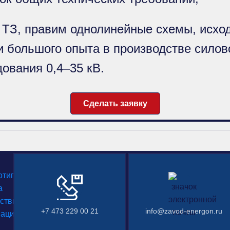
 ТЗ, правим однолинейные схемы, исход
 большого опыта в производстве силов
ования 0,4–35 кВ.
Сделать заявку
+7 473 229 00 21
info@zavod-energon.ru