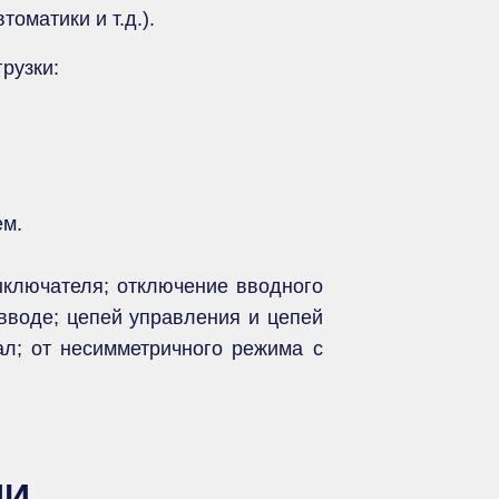
оматики и т.д.).
рузки:
ем.
ыключателя; отключение вводного
воде; цепей управления и цепей
ал; от несимметричного режима с
ИИ