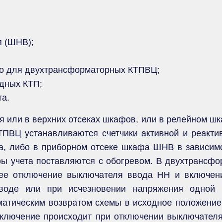
я (ШНВ);
ко для двухтрансформаторных КТПВЦ;
ядных КТП;
та.
я или в верхних отсеках шкафов, или в релейном ш
ТПВЦ устанавливаются счетчики активной и реактив
а, либо в приборном отсеке шкафа ШНВ в зависимо
ы учета поставляются с обогревом. В двухтрансф
ее отключение выключателя ввода НН и включен
воде или при исчезновении напряжения одной и
матическим возвратом схемы в исходное положение
еключение происходит при отключении выключателя