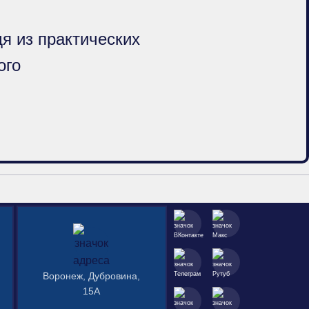
я из практических
ого
Воронеж, Дубровина,
15А